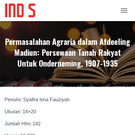
T
O
G
G
Permasalahan Agraria dalam Afdeeling
L
E
Madiun: Persewaan Tanah Rakyat
N
A
Untuk Onderneming, 1907-1935
V
I
G
A
T
I
O
Penulis: Syafira Isna Fauziyah
N
Ukuran: 14×20
Jumlah Hlm: 142