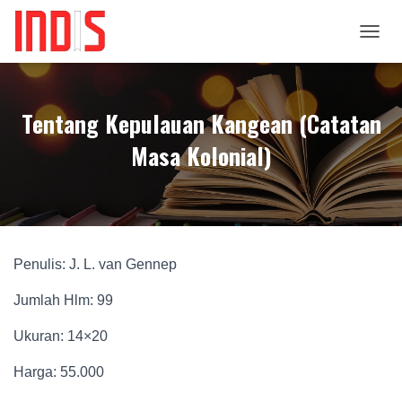
T
O
G
G
Tentang Kepulauan Kangean (Catatan
L
E
Masa Kolonial)
N
A
V
I
G
A
T
Penulis: J. L. van Gennep
I
O
Jumlah Hlm: 99
N
Ukuran: 14×20
Harga: 55.000